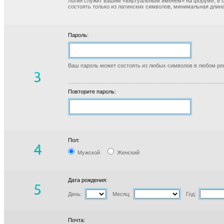
Логин служит вашим «виртуальным именем» на форуме, в б
состоять только из латинских символов, минимальная длина
Пароль:
Ваш пароль может состоять из любых символов в любом реги
Повторите пароль:
Пол:
Мужской
Женский
Дата рождения:
День:
Месяц:
Год:
Почта: