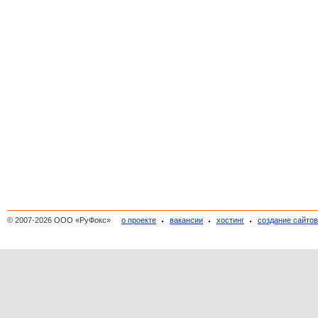
© 2007-2026 ООО «РуФокс»
о проекте
вакансии
хостинг
создание сайто