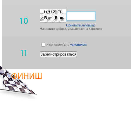
Обновить картинку
Напишите цифры, указанные на картинке
я согласен(а) с
условиями
Зарегистрироваться