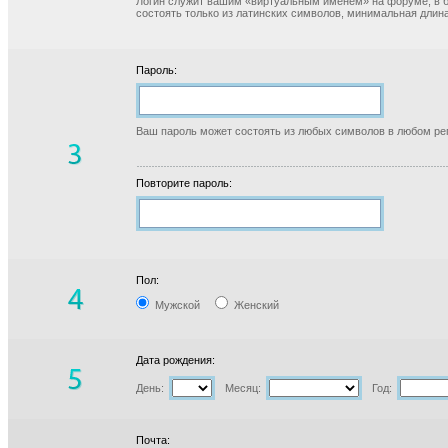
Логин служит вашим «виртуальным именем» на форуме, в б
состоять только из латинских символов, минимальная длина
Пароль:
Ваш пароль может состоять из любых символов в любом реги
Повторите пароль:
Пол:
Мужской
Женский
Дата рождения:
День:
Месяц:
Год:
Почта: