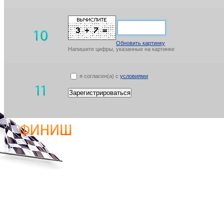
Обновить картинку
Напишите цифры, указанные на картинке
я согласен(а) с
условиями
Зарегистрироваться