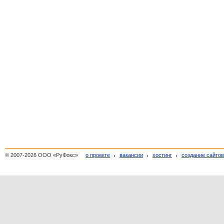
© 2007-2026 ООО «РуФокс»
о проекте
вакансии
хостинг
создание сайто