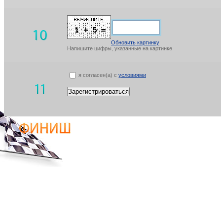
Обновить картинку
Напишите цифры, указанные на картинке
я согласен(а) с
условиями
Зарегистрироваться