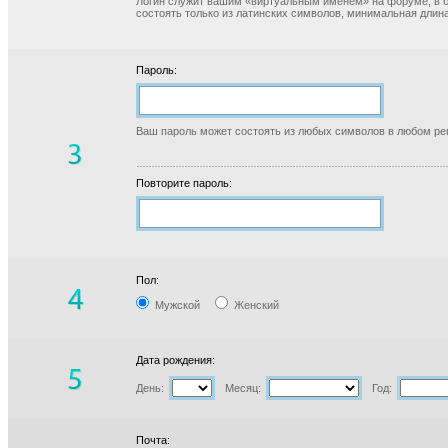
Логин служит вашим «виртуальным именем» на форуме, в б
состоять только из латинских символов, минимальная длина
Пароль:
Ваш пароль может состоять из любых символов в любом реги
Повторите пароль:
Пол:
Мужской
Женский
Дата рождения:
День:
Месяц:
Год:
Почта: