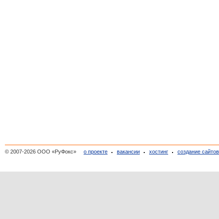
© 2007-2026 ООО «РуФокс»
о проекте
вакансии
хостинг
создание сайто