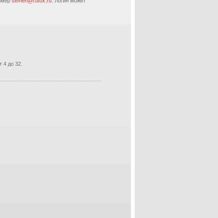
ример
semen@rufox.ru.
Логин может
 4 до 32.