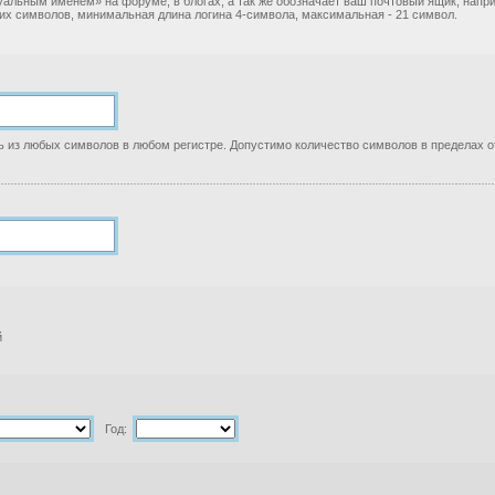
уальным именем» на форуме, в блогах, а так же обозначает ваш почтовый ящик, нап
ких символов, минимальная длина логина 4-символа, максимальная - 21 символ.
 из любых символов в любом регистре. Допустимо количество символов в пределах от
й
Год: