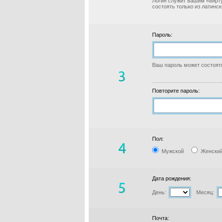
Логин служит вашим «вирт
состоять только из латинс
Пароль:
Ваш пароль может состоять
Повторите пароль:
Пол:
Мужской
Женски
Дата рождения:
День:
Месяц:
Почта: