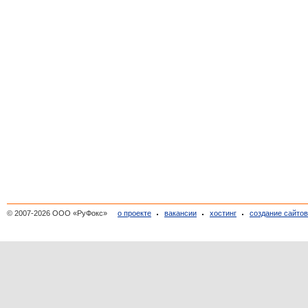
© 2007-2026 ООО «РуФокс»
о проекте
вакансии
хостинг
создание сайто