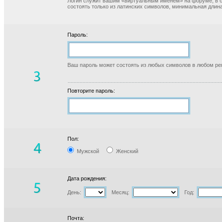
Логин служит вашим «виртуальным именем» на форуме, в б
состоять только из латинских символов, минимальная длина
Пароль:
Ваш пароль может состоять из любых символов в любом реги
Повторите пароль:
Пол:
Мужской
Женский
Дата рождения:
День:
Месяц:
Год:
Почта: