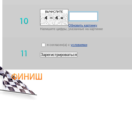
Обновить картинку
Напишите цифры, указанные на картинке
я согласен(а) с
условиями
Зарегистрироваться