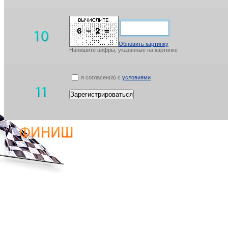
Обновить картинку
Напишите цифры, указанные на картинке
я согласен(а) с
условиями
Зарегистрироваться