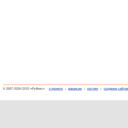
© 2007-2026 ООО «РуФокс»
о проекте
вакансии
хостинг
создание сайто