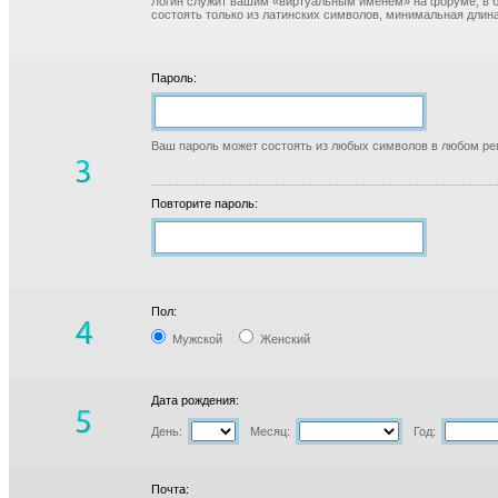
Логин служит вашим «виртуальным именем» на форуме, в б
состоять только из латинских символов, минимальная длина
Пароль:
Ваш пароль может состоять из любых символов в любом реги
Повторите пароль:
Пол:
Мужской
Женский
Дата рождения:
День:
Месяц:
Год:
Почта: