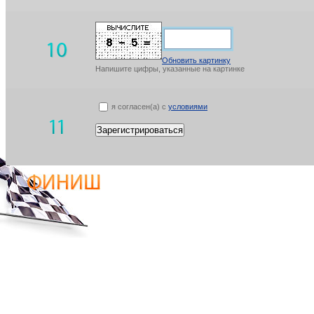
Обновить картинку
Напишите цифры, указанные на картинке
я согласен(а) с
условиями
Зарегистрироваться