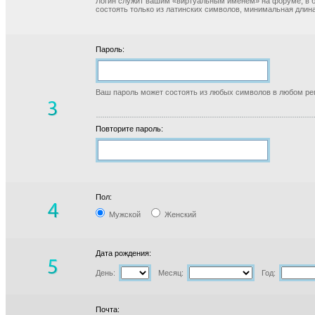
Логин служит вашим «виртуальным именем» на форуме, в б
состоять только из латинских символов, минимальная длина
Пароль:
Ваш пароль может состоять из любых символов в любом реги
Повторите пароль:
Пол:
Мужской
Женский
Дата рождения:
День:
Месяц:
Год:
Почта: