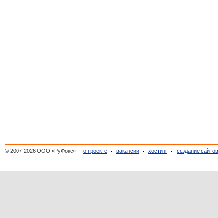
© 2007-2026 ООО «РуФокс»
о проекте
вакансии
хостинг
создание сайто