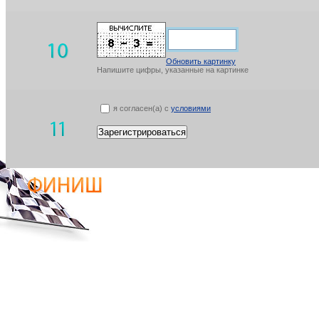
Обновить картинку
Напишите цифры, указанные на картинке
я согласен(а) с
условиями
Зарегистрироваться