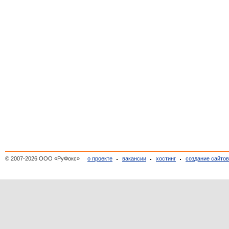
© 2007-2026 ООО «РуФокс»
о проекте
вакансии
хостинг
создание сайто