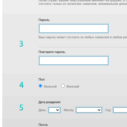
Логин служит вашим «виртуальным именем» на форуме, в б
состоять только из латинских символов, минимальная длина
Пароль:
Ваш пароль может состоять из любых символов в любом реги
Повторите пароль:
Пол:
Мужской
Женский
Дата рождения:
День:
Месяц:
Год:
Почта: