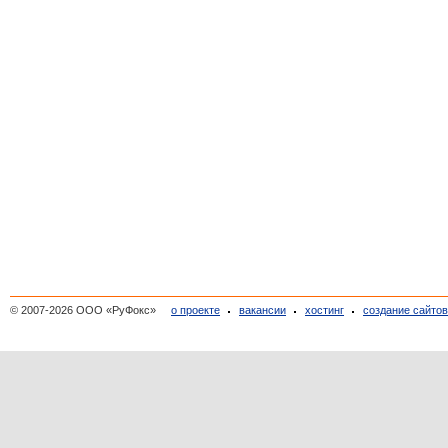
© 2007-2026 ООО «РуФокс»
о проекте
вакансии
хостинг
создание сайто