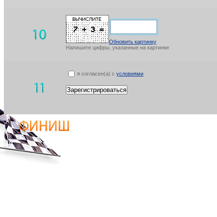
Обновить картинку
Напишите цифры, указанные на картинке
я согласен(а) с
условиями
Зарегистрироваться