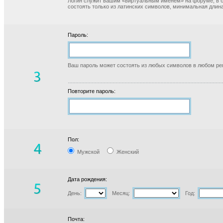
Логин служит вашим «виртуальным именем» на форуме, в б
состоять только из латинских символов, минимальная длина
Пароль:
Ваш пароль может состоять из любых символов в любом реги
Повторите пароль:
Пол:
Мужской
Женский
Дата рождения:
День:
Месяц:
Год:
Почта: