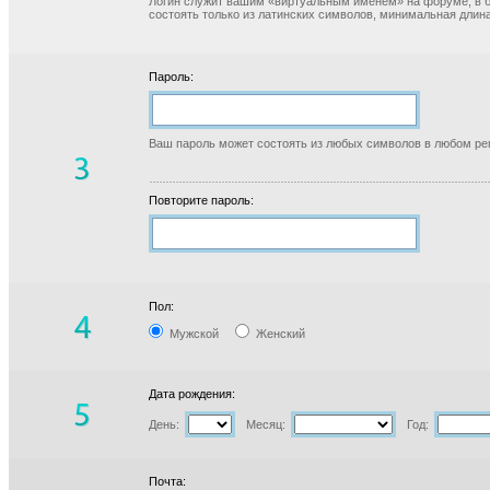
Логин служит вашим «виртуальным именем» на форуме, в б
состоять только из латинских символов, минимальная длина
Пароль:
Ваш пароль может состоять из любых символов в любом реги
Повторите пароль:
Пол:
Мужской
Женский
Дата рождения:
День:
Месяц:
Год:
Почта: