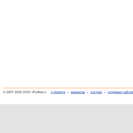
© 2007-2026 ООО «РуФокс»
о проекте
вакансии
хостинг
создание сайто