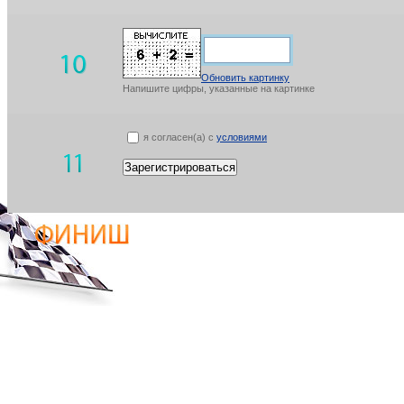
Обновить картинку
Напишите цифры, указанные на картинке
я согласен(а) с
условиями
Зарегистрироваться