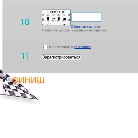
Обновить картинку
Напишите цифры, указанные на картинке
я согласен(а) с
условиями
Зарегистрироваться