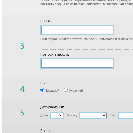
Логин служит вашим «виртуальным именем» на форуме, в б
состоять только из латинских символов, минимальная длина
Пароль:
Ваш пароль может состоять из любых символов в любом реги
Повторите пароль:
Пол:
Мужской
Женский
Дата рождения:
День:
Месяц:
Год:
Почта: