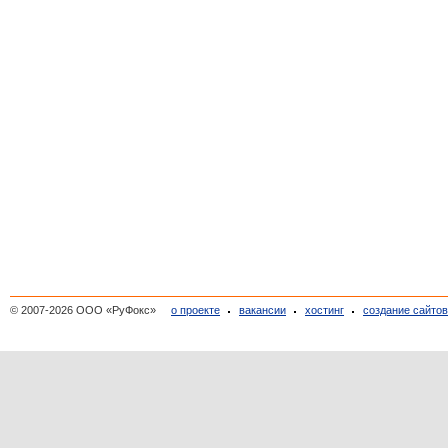
© 2007-2026 ООО «РуФокс»
о проекте
вакансии
хостинг
создание сайто