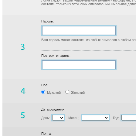
Логин служит вашим «виртуальным именем» на форуме, в б
состоять только из латинских символов, минимальная длина
Пароль:
Ваш пароль может состоять из любых символов в любом реги
Повторите пароль:
Пол:
Мужской
Женский
Дата рождения:
День:
Месяц:
Год:
Почта: