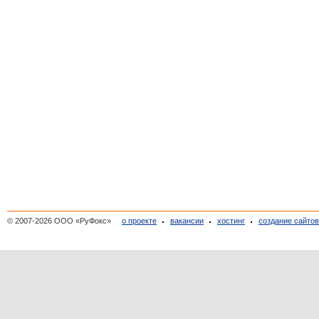
© 2007-2026 ООО «РуФокс»
о проекте
вакансии
хостинг
создание сайто