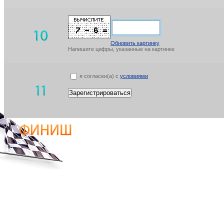
Обновить картинку
Напишите цифры, указанные на картинке
я согласен(а) с
условиями
Зарегистрироваться