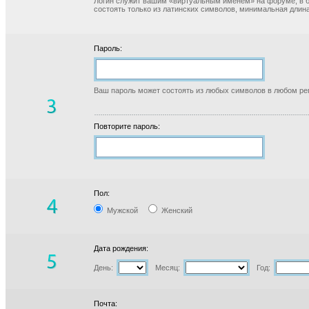
Логин служит вашим «виртуальным именем» на форуме, в б
состоять только из латинских символов, минимальная длина
Пароль:
Ваш пароль может состоять из любых символов в любом реги
Повторите пароль:
Пол:
Мужской
Женский
Дата рождения:
День:
Месяц:
Год:
Почта: