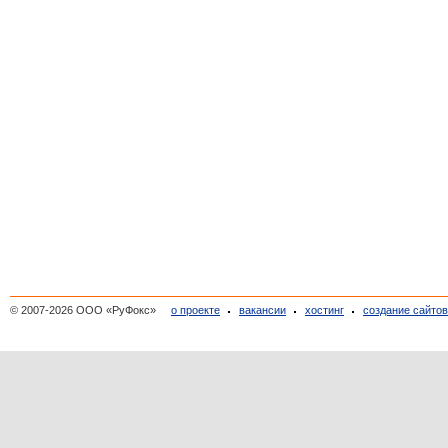
© 2007-2026 ООО «РуФокс»
о проекте
вакансии
хостинг
создание сайто