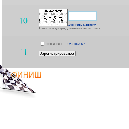
Обновить картинку
Напишите цифры, указанные на картинке
я согласен(а) с
условиями
Зарегистрироваться