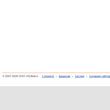
© 2007-2026 ООО «РуФокс»
о проекте
вакансии
хостинг
создание сайто