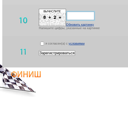
Обновить картинку
Напишите цифры, указанные на картинке
я согласен(а) с
условиями
Зарегистрироваться