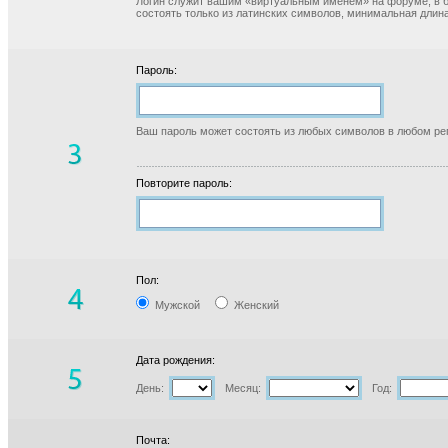
Логин служит вашим «виртуальным именем» на форуме, в б
состоять только из латинских символов, минимальная длина
Пароль:
Ваш пароль может состоять из любых символов в любом реги
Повторите пароль:
Пол:
Мужской
Женский
Дата рождения:
День:
Месяц:
Год:
Почта: