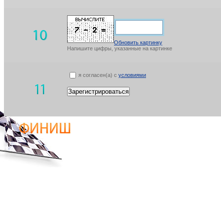
Обновить картинку
Напишите цифры, указанные на картинке
я согласен(а) с
условиями
Зарегистрироваться