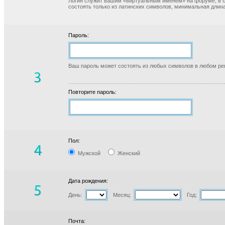
Логин служит вашим «виртуальным именем» на форуме, в б
состоять только из латинских символов, минимальная длина
Пароль:
Ваш пароль может состоять из любых символов в любом реги
Повторите пароль:
Пол:
Мужской
Женский
Дата рождения:
День:
Месяц:
Год:
Почта: