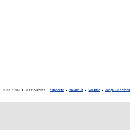
© 2007-2026 ООО «РуФокс»
о проекте
вакансии
хостинг
создание сайто