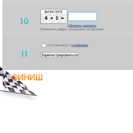
Обновить картинку
Напишите цифры, указанные на картинке
я согласен(а) с
условиями
Зарегистрироваться