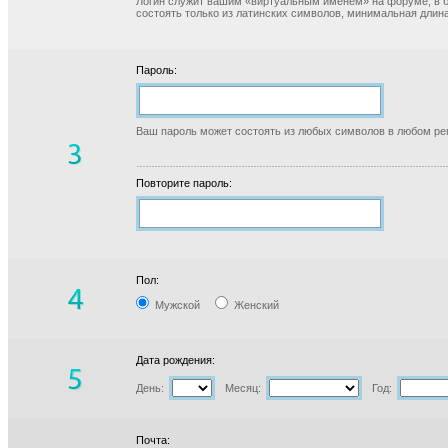
Логин служит вашим «виртуальным именем» на форуме, в б
состоять только из латинских символов, минимальная длина
Пароль:
Ваш пароль может состоять из любых символов в любом реги
Повторите пароль:
Пол:
Мужской
Женский
Дата рождения:
День:
Месяц:
Год:
Почта: