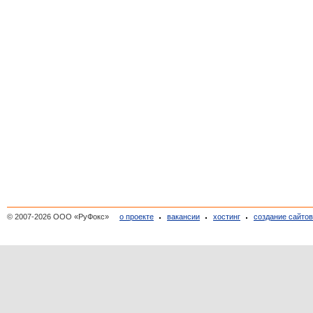
© 2007-2026 ООО «РуФокс»
о проекте
вакансии
хостинг
создание сайто