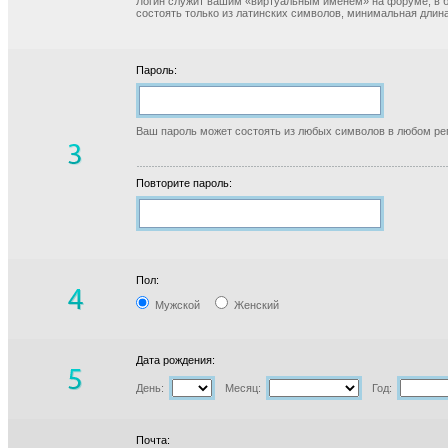
Логин служит вашим «виртуальным именем» на форуме, в б
состоять только из латинских символов, минимальная длина
Пароль:
Ваш пароль может состоять из любых символов в любом реги
Повторите пароль:
Пол:
Мужской
Женский
Дата рождения:
День:
Месяц:
Год:
Почта: