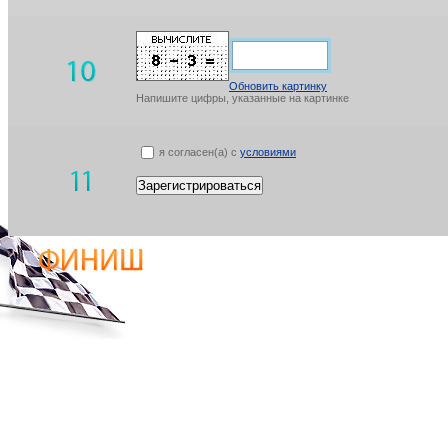
Обновить картинку
Напишите цифры, указанные на картинке
я согласен(а) с
условиями
Зарегистрироваться