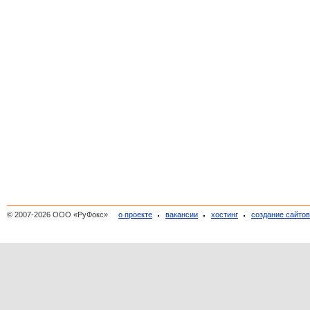
© 2007-2026 ООО «РуФокс»
о проекте
вакансии
хостинг
создание сайто