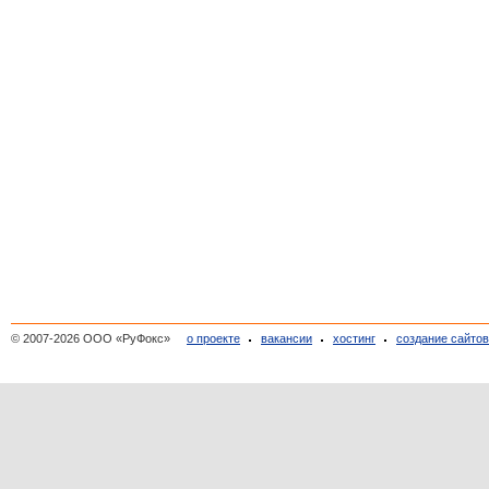
© 2007-2026 ООО «РуФокс»
о проекте
вакансии
хостинг
создание сайто