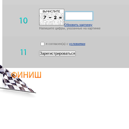
Обновить картинку
Напишите цифры, указанные на картинке
я согласен(а) с
условиями
Зарегистрироваться