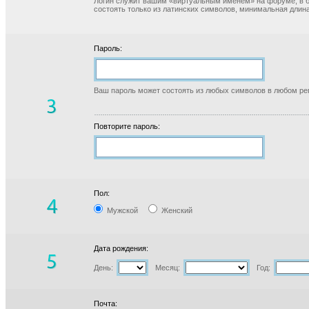
Логин служит вашим «виртуальным именем» на форуме, в б
состоять только из латинских символов, минимальная длина
Пароль:
Ваш пароль может состоять из любых символов в любом реги
Повторите пароль:
Пол:
Мужской
Женский
Дата рождения:
День:
Месяц:
Год:
Почта: