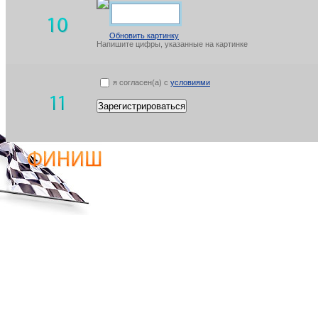
Обновить картинку
Напишите цифры, указанные на картинке
я согласен(а) с
условиями
Зарегистрироваться