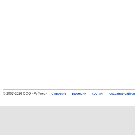
© 2007-2026 ООО «РуФокс»
о проекте
вакансии
хостинг
создание сайто