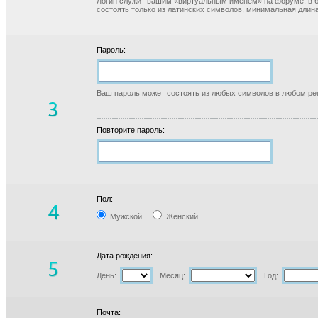
Логин служит вашим «виртуальным именем» на форуме, в б
состоять только из латинских символов, минимальная длина
Пароль:
Ваш пароль может состоять из любых символов в любом реги
Повторите пароль:
Пол:
Мужской
Женский
Дата рождения:
День:
Месяц:
Год:
Почта: