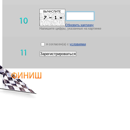
Обновить картинку
Напишите цифры, указанные на картинке
я согласен(а) с
условиями
Зарегистрироваться