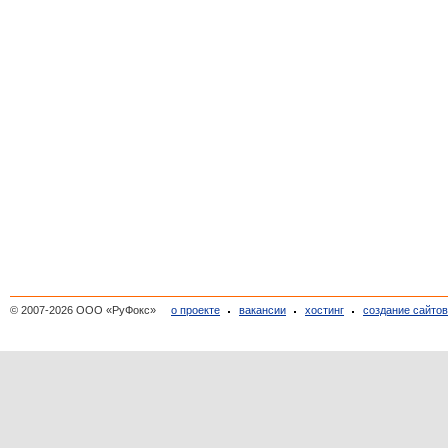
© 2007-2026 ООО «РуФокс»
о проекте
вакансии
хостинг
создание сайто