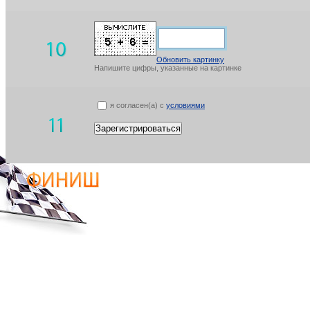
Обновить картинку
Напишите цифры, указанные на картинке
я согласен(а) с
условиями
Зарегистрироваться