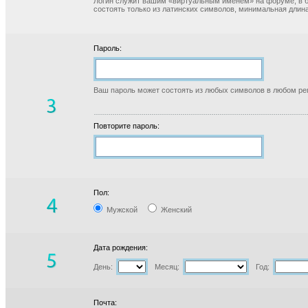
Логин служит вашим «виртуальным именем» на форуме, в б
состоять только из латинских символов, минимальная длина
Пароль:
Ваш пароль может состоять из любых символов в любом реги
Повторите пароль:
Пол:
Мужской
Женский
Дата рождения:
День:
Месяц:
Год:
Почта: