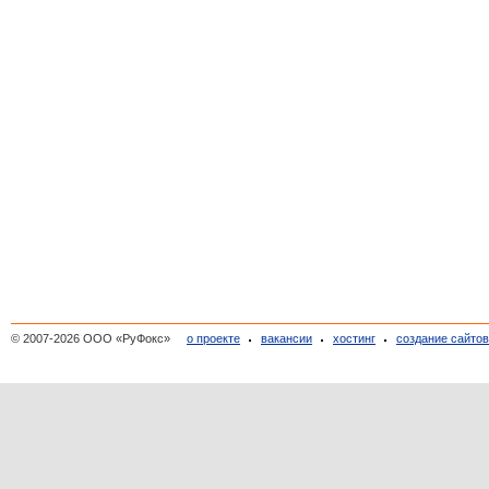
© 2007-2026 ООО «РуФокс»
о проекте
вакансии
хостинг
создание сайто