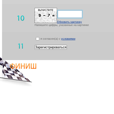
Обновить картинку
Напишите цифры, указанные на картинке
я согласен(а) с
условиями
Зарегистрироваться