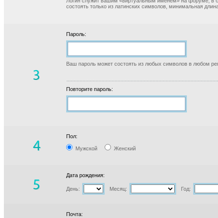
Логин служит вашим «виртуальным именем» на форуме, в б
состоять только из латинских символов, минимальная длина
Пароль:
Ваш пароль может состоять из любых символов в любом реги
Повторите пароль:
Пол:
Мужской
Женский
Дата рождения:
День:
Месяц:
Год:
Почта: