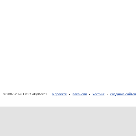
© 2007-2026 ООО «РуФокс»
о проекте
вакансии
хостинг
создание сайто