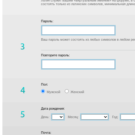
Логин служит вашим «виртуальным именем» на форуме, в б
состоять только из латинских символов, минимальная длина
Пароль:
Ваш пароль может состоять из любых символов в любом реги
Повторите пароль:
Пол:
Мужской
Женский
Дата рождения:
День:
Месяц:
Год:
Почта: