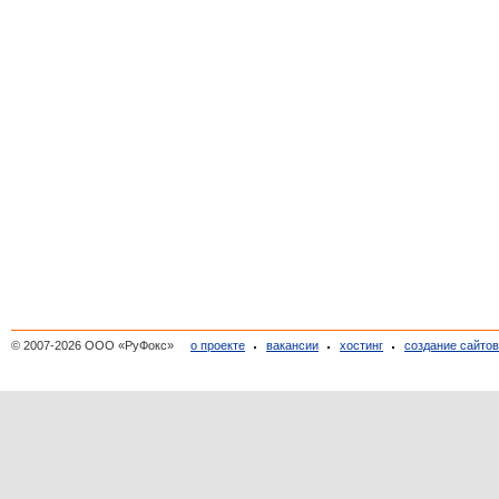
© 2007-2026 ООО «РуФокс»
о проекте
вакансии
хостинг
создание сайто