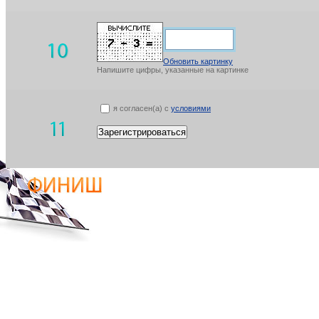
Обновить картинку
Напишите цифры, указанные на картинке
я согласен(а) с
условиями
Зарегистрироваться