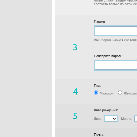
Логин служит вашим «вирт
состоять только из латинс
Пароль:
Ваш пароль может состоять
Повторите пароль:
Пол:
Мужской
Женски
Дата рождения:
День:
Месяц:
Почта: