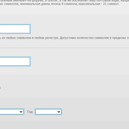
уальным именем» на форуме, в блогах, а так же обозначает ваш почтовый ящик, нап
ких символов, минимальная длина логина 4-символа, максимальная - 21 символ.
 из любых символов в любом регистре. Допустимо количество символов в пределах от
й
Год: