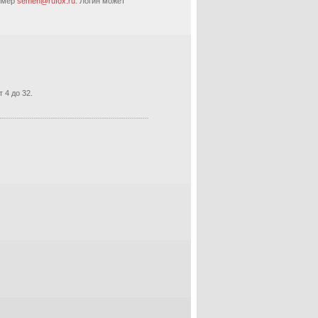
ример
semen@rufox.ru.
Логин может
 4 до 32.