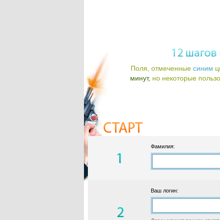
Поля, отмеченные
синим
ц
минут,
но некоторые пользов
Фамилия:
Ваш логин: