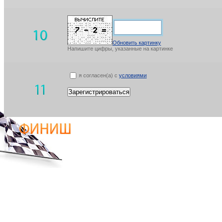
Обновить картинку
Напишите цифры, указанные на картинке
я согласен(а) с
условиями
Зарегистрироваться