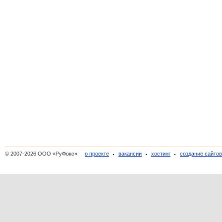
© 2007-2026 ООО «РуФокс»
о проекте
вакансии
хостинг
создание сайто