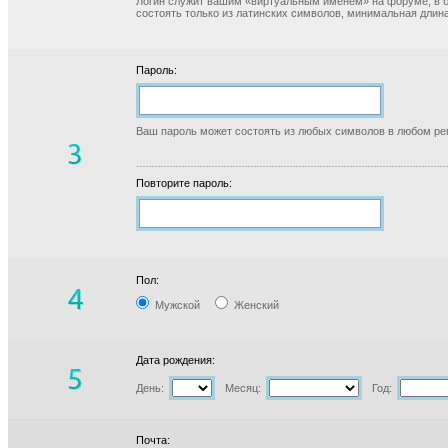
Логин служит вашим «виртуальным именем» на форуме, в б
состоять только из латинских символов, минимальная длина
Пароль:
Ваш пароль может состоять из любых символов в любом реги
Повторите пароль:
Пол:
Мужской
Женский
Дата рождения:
День:
Месяц:
Год:
Почта: