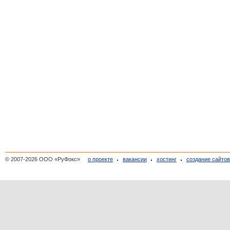
© 2007-2026 ООО «РуФокс»
о проекте
вакансии
хостинг
создание сайто