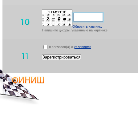
Обновить картинку
Напишите цифры, указанные на картинке
я согласен(а) с
условиями
Зарегистрироваться