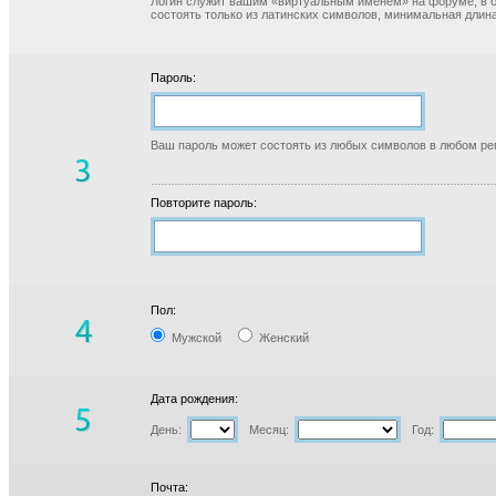
Логин служит вашим «виртуальным именем» на форуме, в б
состоять только из латинских символов, минимальная длина
Пароль:
Ваш пароль может состоять из любых символов в любом реги
Повторите пароль:
Пол:
Мужской
Женский
Дата рождения:
День:
Месяц:
Год:
Почта: