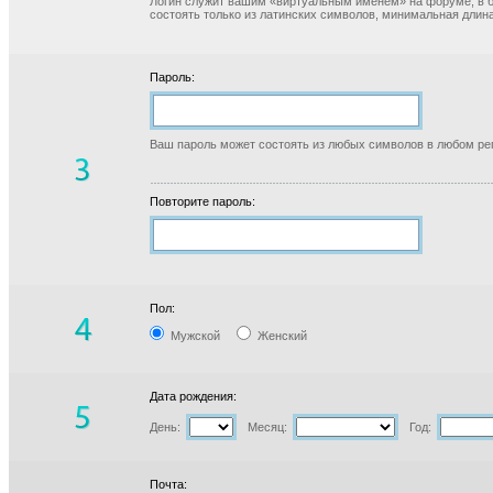
Логин служит вашим «виртуальным именем» на форуме, в б
состоять только из латинских символов, минимальная длина
Пароль:
Ваш пароль может состоять из любых символов в любом реги
Повторите пароль:
Пол:
Мужской
Женский
Дата рождения:
День:
Месяц:
Год:
Почта: