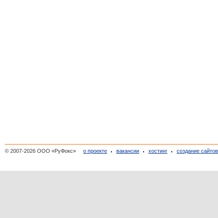
© 2007-2026 ООО «РуФокс»
о проекте
вакансии
хостинг
создание сайто