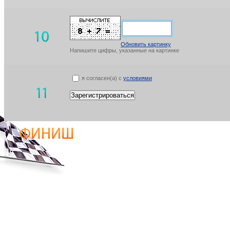
Обновить картинку
Напишите цифры, указанные на картинке
я согласен(а) с
условиями
Зарегистрироваться