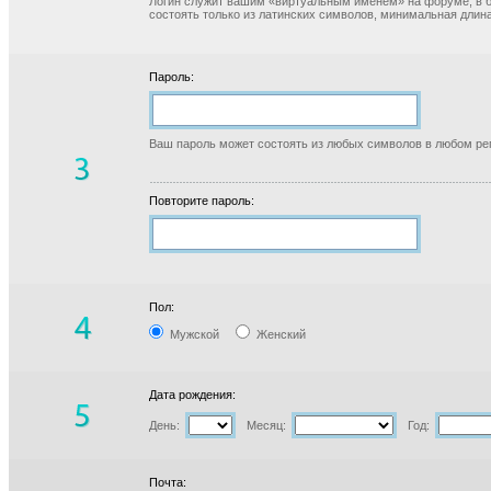
Логин служит вашим «виртуальным именем» на форуме, в б
состоять только из латинских символов, минимальная длина
Пароль:
Ваш пароль может состоять из любых символов в любом реги
Повторите пароль:
Пол:
Мужской
Женский
Дата рождения:
День:
Месяц:
Год:
Почта: