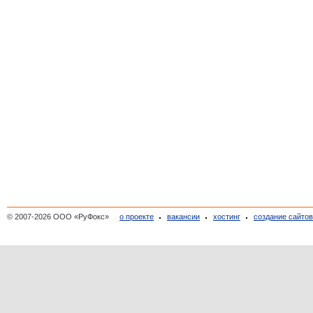
© 2007-2026 ООО «РуФокс»
о проекте
вакансии
хостинг
создание сайто