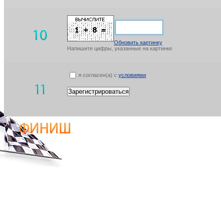
Обновить картинку
Напишите цифры, указанные на картинке
я согласен(а) с
условиями
Зарегистрироваться