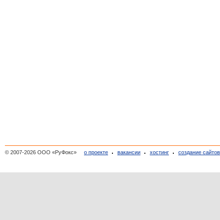
© 2007-2026 ООО «РуФокс»
о проекте
вакансии
хостинг
создание сайто