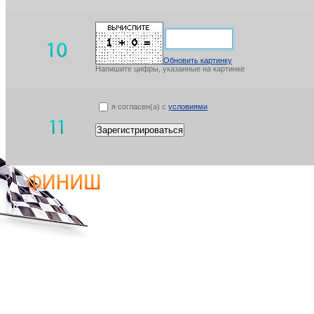
Обновить картинку
Напишите цифры, указанные на картинке
я согласен(а) с
условиями
Зарегистрироваться