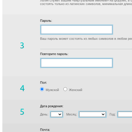
Логин служит вашим «виртуальным именем» на форуме, в б
состоять только из латинских символов, минимальная длина
Пароль:
Ваш пароль может состоять из любых символов в любом реги
Повторите пароль:
Пол:
Мужской
Женский
Дата рождения:
День:
Месяц:
Год:
Почта: