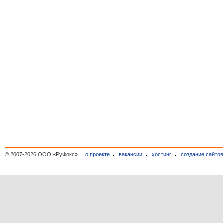
© 2007-2026 ООО «РуФокс»
о проекте
вакансии
хостинг
создание сайто