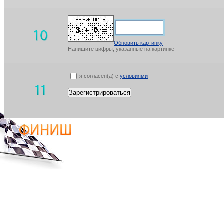
Обновить картинку
Напишите цифры, указанные на картинке
я согласен(а) с
условиями
Зарегистрироваться