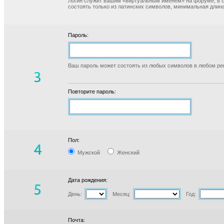
Логин служит вашим «виртуальным именем» на форуме, в б
состоять только из латинских символов, минимальная длина
Пароль:
Ваш пароль может состоять из любых символов в любом реги
Повторите пароль:
Пол:
Мужской
Женский
Дата рождения:
День:
Месяц:
Год:
Почта: