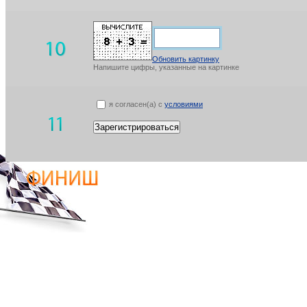
Обновить картинку
Напишите цифры, указанные на картинке
я согласен(а) с
условиями
Зарегистрироваться