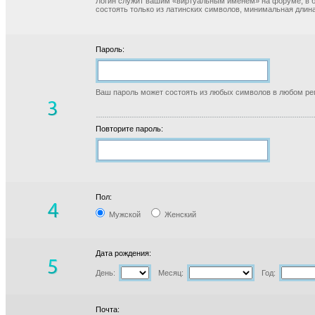
Логин служит вашим «виртуальным именем» на форуме, в б
состоять только из латинских символов, минимальная длина
Пароль:
Ваш пароль может состоять из любых символов в любом реги
Повторите пароль:
Пол:
Мужской
Женский
Дата рождения:
День:
Месяц:
Год:
Почта: