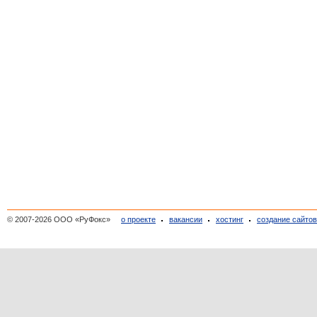
© 2007-2026 ООО «РуФокс»
о проекте
вакансии
хостинг
создание сайто