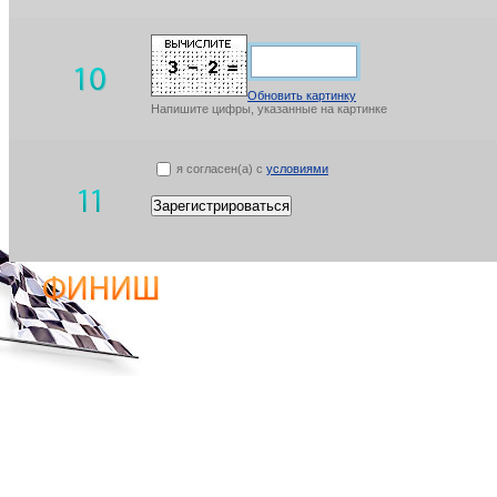
Обновить картинку
Напишите цифры, указанные на картинке
я согласен(а) с
условиями
Зарегистрироваться