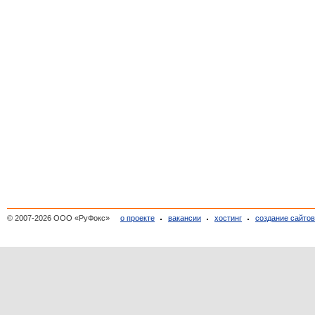
© 2007-2026 ООО «РуФокс»
о проекте
вакансии
хостинг
создание сайто