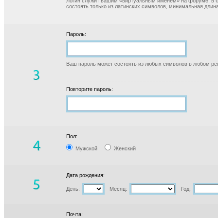
Логин служит вашим «виртуальным именем» на форуме, в б
состоять только из латинских символов, минимальная длина
Пароль:
Ваш пароль может состоять из любых символов в любом реги
Повторите пароль:
Пол:
Мужской
Женский
Дата рождения:
День:
Месяц:
Год:
Почта: