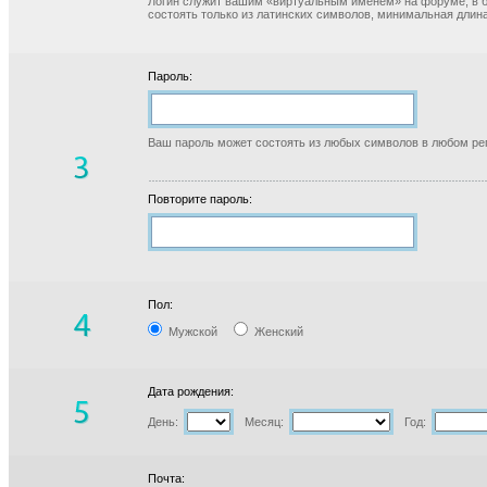
Логин служит вашим «виртуальным именем» на форуме, в б
состоять только из латинских символов, минимальная длина
Пароль:
Ваш пароль может состоять из любых символов в любом реги
Повторите пароль:
Пол:
Мужской
Женский
Дата рождения:
День:
Месяц:
Год:
Почта: