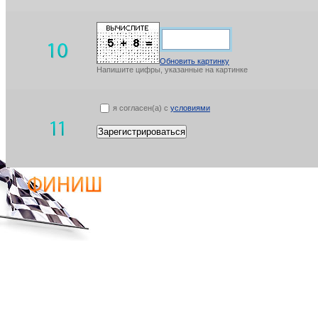
Обновить картинку
Напишите цифры, указанные на картинке
я согласен(а) с
условиями
Зарегистрироваться