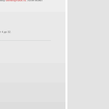
ример
semen@rufox.ru.
Логин может
 4 до 32.