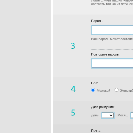
Логин служит вашим «вирт
состоять только из латинс
Пароль:
Ваш пароль может состоять
Повторите пароль:
Пол:
Мужской
Женски
Дата рождения:
День:
Месяц:
Почта: