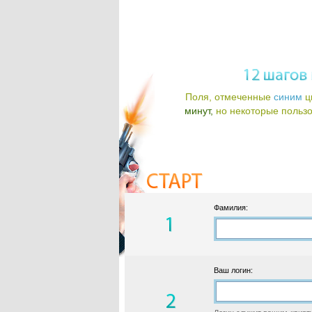
Поля, отмеченные
синим
ц
минут,
но некоторые пользов
Фамилия:
Ваш логин: