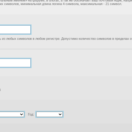
уальным именем» на форуме, в блогах, а так же обозначает ваш почтовый ящик, нап
ких символов, минимальная длина логина 4-символа, максимальная - 21 символ.
 из любых символов в любом регистре. Допустимо количество символов в пределах от
й
Год: