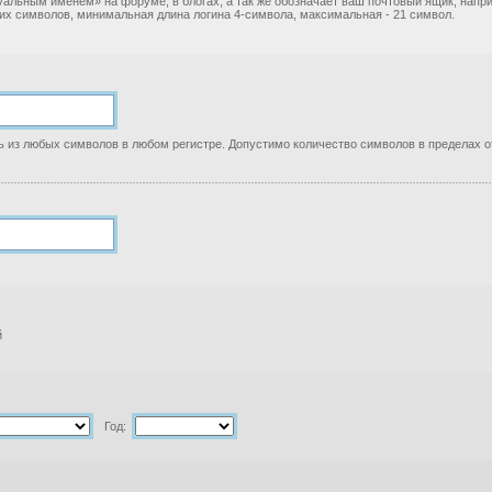
уальным именем» на форуме, в блогах, а так же обозначает ваш почтовый ящик, нап
ких символов, минимальная длина логина 4-символа, максимальная - 21 символ.
 из любых символов в любом регистре. Допустимо количество символов в пределах от
й
Год: