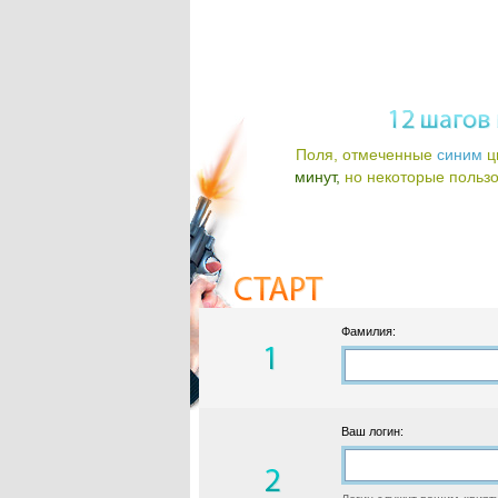
Поля, отмеченные
синим
ц
минут,
но некоторые пользов
Фамилия:
Ваш логин: