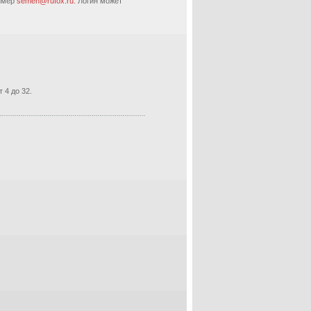
ример
semen@rufox.ru.
Логин может
 4 до 32.