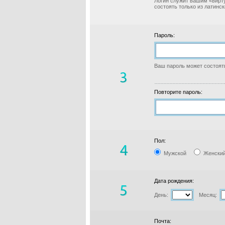
Логин служит вашим «вирт
состоять только из латинс
Пароль:
Ваш пароль может состоять
Повторите пароль:
Пол:
Мужской
Женски
Дата рождения:
День:
Месяц:
Почта: