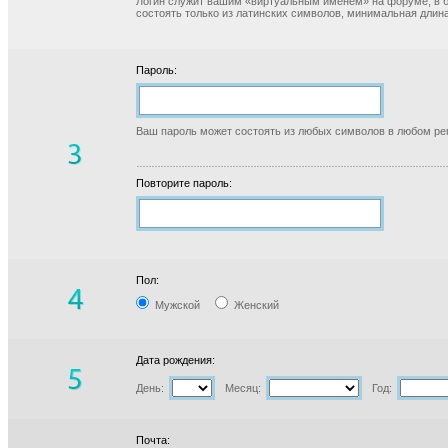
Логин служит вашим «виртуальным именем» на форуме, в б
состоять только из латинских символов, минимальная длина
Пароль:
Ваш пароль может состоять из любых символов в любом реги
Повторите пароль:
Пол:
Мужской
Женский
Дата рождения:
День:
Месяц:
Год:
Почта: