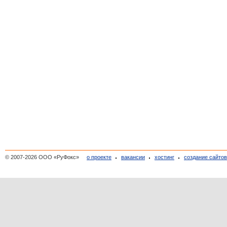
© 2007-2026 ООО «РуФокс»
о проекте
вакансии
хостинг
создание сайто