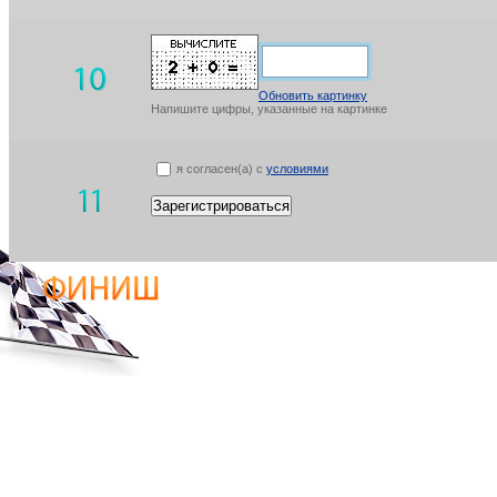
Обновить картинку
Напишите цифры, указанные на картинке
я согласен(а) с
условиями
Зарегистрироваться