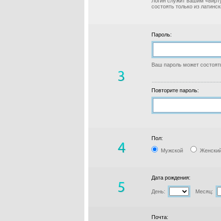
Логин служит вашим «вирт
состоять только из латинс
Пароль:
Ваш пароль может состоять
Повторите пароль:
Пол:
Мужской
Женски
Дата рождения:
День:
Месяц:
Почта: