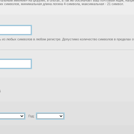
уальным именем» на форуме, в блогах, а так же обозначает ваш почтовый ящик, нап
ких символов, минимальная длина логина 4-символа, максимальная - 21 символ.
 из любых символов в любом регистре. Допустимо количество символов в пределах от
й
Год: