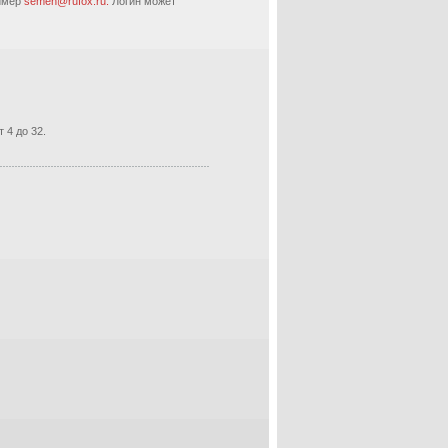
ример
semen@rufox.ru.
Логин может
 4 до 32.