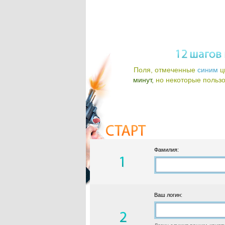
Поля, отмеченные
синим
ц
минут,
но некоторые пользов
Фамилия:
Ваш логин: