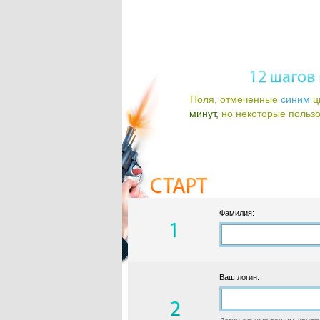
Поля, отмеченные
синим
ц
минут,
но некоторые пользов
Фамилия:
Ваш логин: