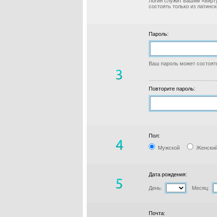
Логин служит вашим «вирт
состоять только из латинс
Пароль:
Ваш пароль может состоять
Повторите пароль:
Пол:
Мужской
Женски
Дата рождения:
День:
Месяц:
Почта: