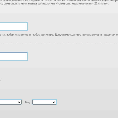
уальным именем» на форуме, в блогах, а так же обозначает ваш почтовый ящик, нап
ких символов, минимальная длина логина 4-символа, максимальная - 21 символ.
 из любых символов в любом регистре. Допустимо количество символов в пределах от
й
Год: