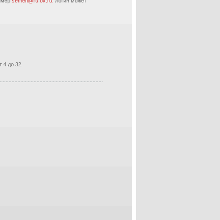
ример
semen@rufox.ru.
Логин может
 4 до 32.