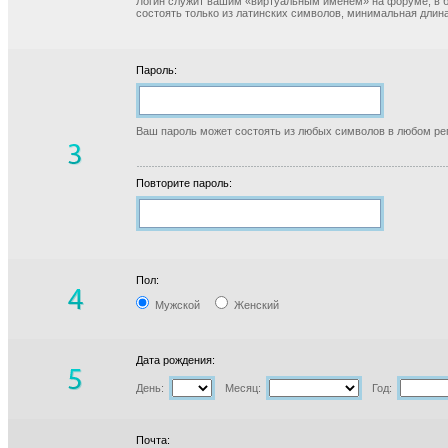
Логин служит вашим «виртуальным именем» на форуме, в б
состоять только из латинских символов, минимальная длина
Пароль:
Ваш пароль может состоять из любых символов в любом реги
Повторите пароль:
Пол:
Мужской
Женский
Дата рождения:
День:
Месяц:
Год:
Почта: