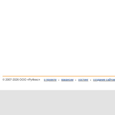
© 2007-2026 ООО «РуФокс»
о проекте
вакансии
хостинг
создание сайто