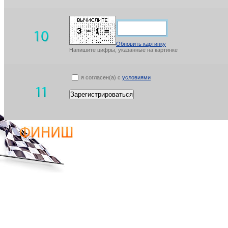
Обновить картинку
Напишите цифры, указанные на картинке
я согласен(а) с
условиями
Зарегистрироваться