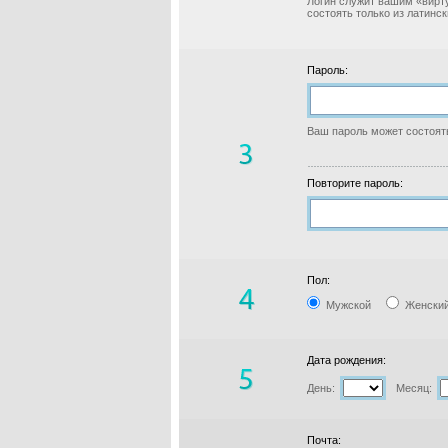
Логин служит вашим «вирт
состоять только из латинс
Пароль:
Ваш пароль может состоять
Повторите пароль:
Пол:
Мужской
Женски
Дата рождения:
День:
Месяц:
Почта: