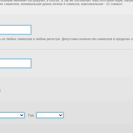
уальным именем» на форуме, в блогах, а так же обозначает ваш почтовый ящик, нап
ких символов, минимальная длина логина 4-символа, максимальная - 21 символ.
 из любых символов в любом регистре. Допустимо количество символов в пределах от
й
Год: