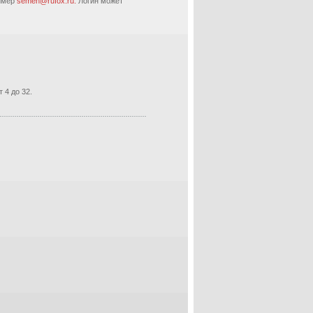
ример
semen@rufox.ru.
Логин может
 4 до 32.