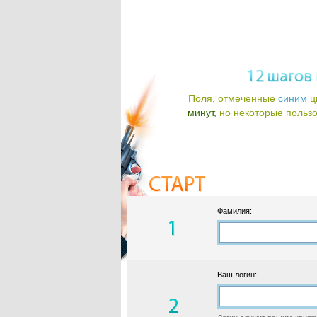
Поля, отмеченные
синим
ц
минут,
но некоторые пользов
Фамилия:
Ваш логин: