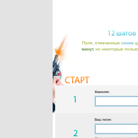
Поля, отмеченные
синим
ц
минут,
но некоторые пользов
Фамилия:
Ваш логин: