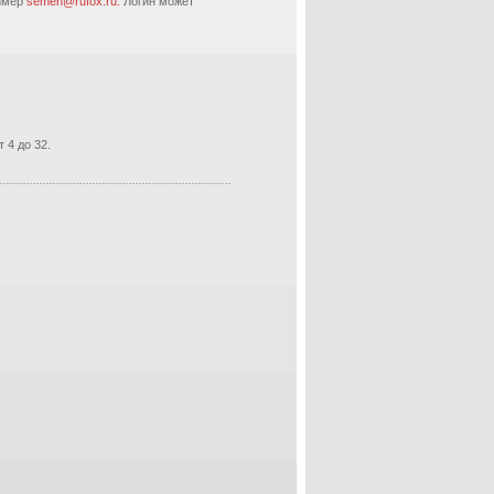
ример
semen@rufox.ru.
Логин может
 4 до 32.