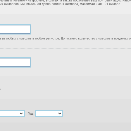
уальным именем» на форуме, в блогах, а так же обозначает ваш почтовый ящик, нап
ких символов, минимальная длина логина 4-символа, максимальная - 21 символ.
 из любых символов в любом регистре. Допустимо количество символов в пределах от
й
Год: