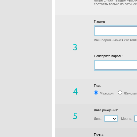
Логин служит вашим «вирт
состоять только из латинс
Пароль:
Ваш пароль может состоять
Повторите пароль:
Пол:
Мужской
Женски
Дата рождения:
День:
Месяц:
Почта: