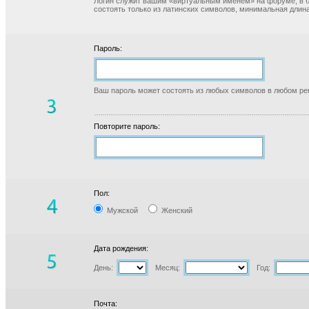
Логин служит вашим «виртуальным именем» на форуме, в б
состоять только из латинских символов, минимальная длина
Пароль:
Ваш пароль может состоять из любых символов в любом реги
Повторите пароль:
Пол:
Мужской
Женский
Дата рождения:
День:
Месяц:
Год:
Почта: