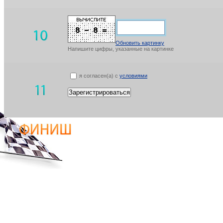
Обновить картинку
Напишите цифры, указанные на картинке
я согласен(а) с
условиями
Зарегистрироваться