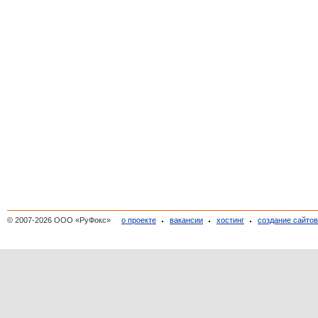
© 2007-2026 ООО «РуФокс»
о проекте
вакансии
хостинг
создание сайто