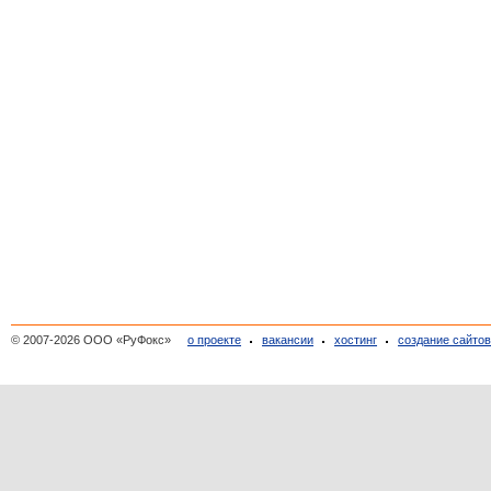
© 2007-2026 ООО «РуФокс»
о проекте
вакансии
хостинг
создание сайто