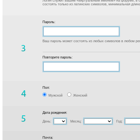
Логин служит вашим «виртуальным именем» на форуме, в б
состоять только из латинских символов, минимальная длина
Пароль:
Ваш пароль может состоять из любых символов в любом реги
Повторите пароль:
Пол:
Мужской
Женский
Дата рождения:
День:
Месяц:
Год:
Почта: