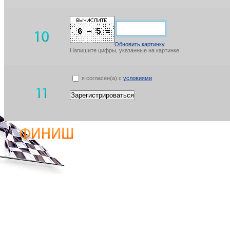
Обновить картинку
Напишите цифры, указанные на картинке
я согласен(а) с
условиями
Зарегистрироваться