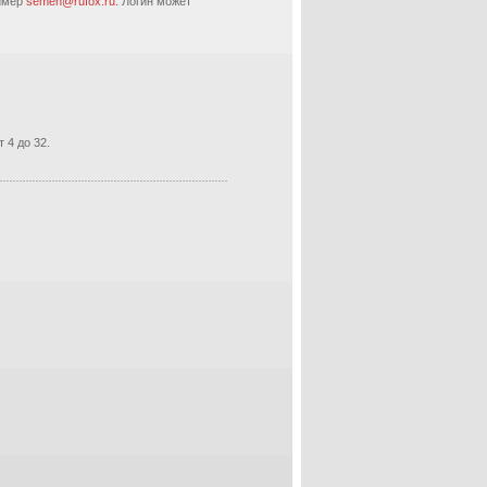
ример
semen@rufox.ru.
Логин может
 4 до 32.