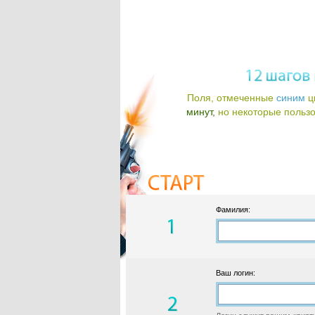
Поля, отмеченные
синим
ц
минут,
но некоторые пользов
Фамилия:
Ваш логин: