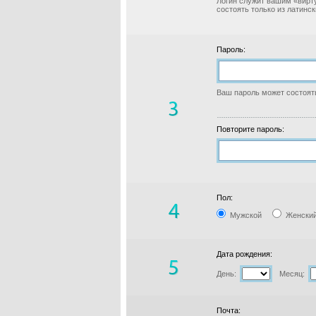
Логин служит вашим «вирт
состоять только из латинс
Пароль:
Ваш пароль может состоять
Повторите пароль:
Пол:
Мужской
Женски
Дата рождения:
День:
Месяц:
Почта: