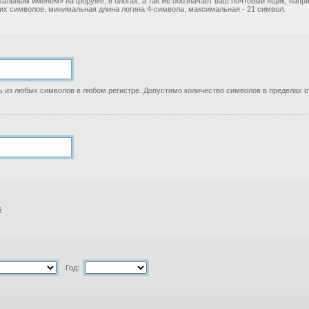
уальным именем» на форуме, в блогах, а так же обозначает ваш почтовый ящик, нап
ких символов, минимальная длина логина 4-символа, максимальная - 21 символ.
 из любых символов в любом регистре. Допустимо количество символов в пределах от
й
Год: