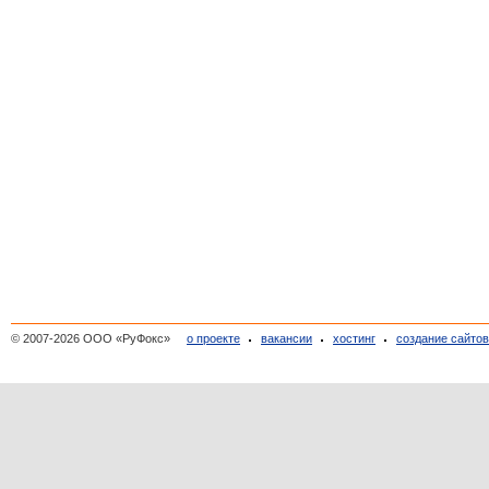
© 2007-2026 ООО «РуФокс»
о проекте
вакансии
хостинг
создание сайто