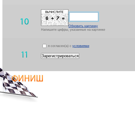
Обновить картинку
Напишите цифры, указанные на картинке
я согласен(а) с
условиями
Зарегистрироваться