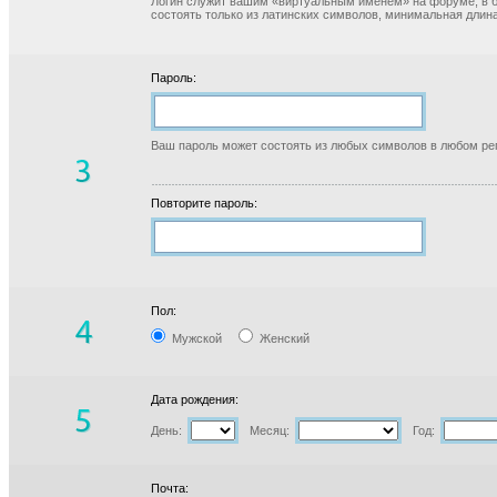
Логин служит вашим «виртуальным именем» на форуме, в б
состоять только из латинских символов, минимальная длина
Пароль:
Ваш пароль может состоять из любых символов в любом реги
Повторите пароль:
Пол:
Мужской
Женский
Дата рождения:
День:
Месяц:
Год:
Почта: