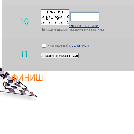
Обновить картинку
Напишите цифры, указанные на картинке
я согласен(а) с
условиями
Зарегистрироваться