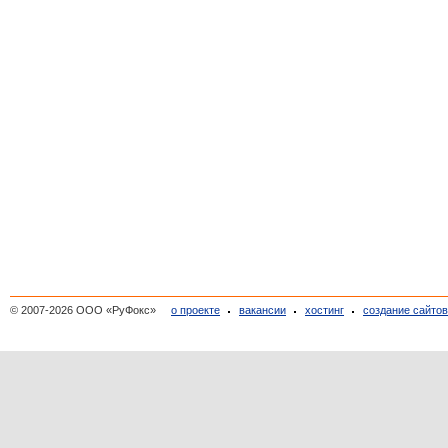
© 2007-2026 ООО «РуФокс»
о проекте
вакансии
хостинг
создание сайто