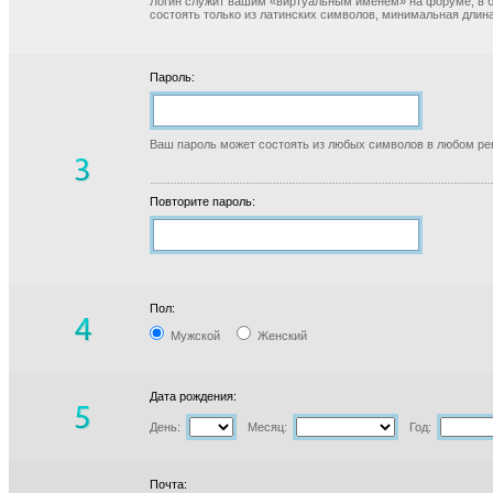
Логин служит вашим «виртуальным именем» на форуме, в б
состоять только из латинских символов, минимальная длина
Пароль:
Ваш пароль может состоять из любых символов в любом реги
Повторите пароль:
Пол:
Мужской
Женский
Дата рождения:
День:
Месяц:
Год:
Почта: