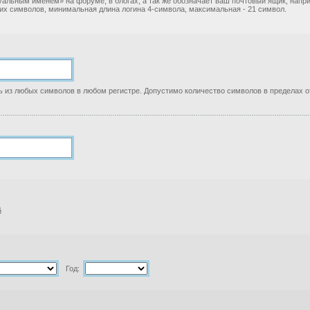
уальным именем» на форуме, в блогах, а так же обозначает ваш почтовый ящик, нап
ких символов, минимальная длина логина 4-символа, максимальная - 21 символ.
 из любых символов в любом регистре. Допустимо количество символов в пределах от
й
Год: