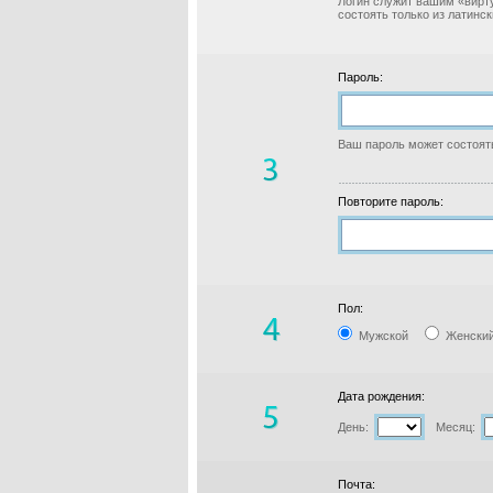
Логин служит вашим «вирт
состоять только из латинс
Пароль:
Ваш пароль может состоять
Повторите пароль:
Пол:
Мужской
Женски
Дата рождения:
День:
Месяц:
Почта: