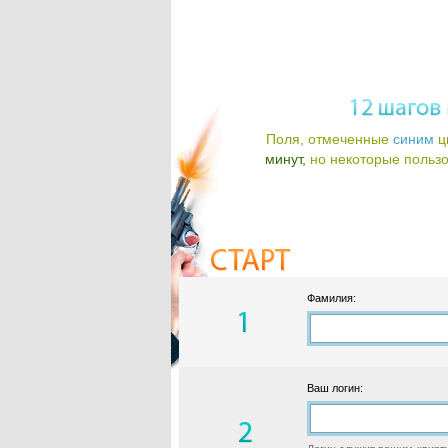
Поля, отмеченные
синим
ц
минут,
но некоторые пользов
Фамилия:
Ваш логин: