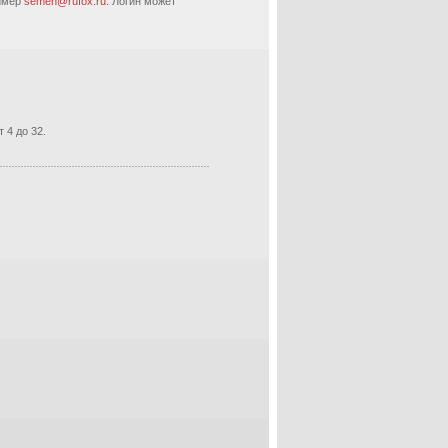
ример
semen@rufox.ru.
Логин может
 4 до 32.