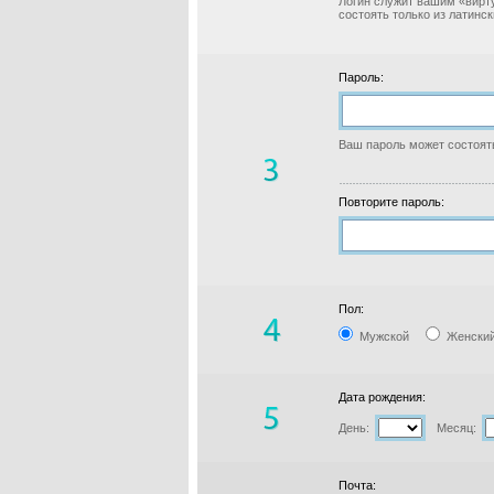
Логин служит вашим «вирт
состоять только из латинс
Пароль:
Ваш пароль может состоять
Повторите пароль:
Пол:
Мужской
Женски
Дата рождения:
День:
Месяц:
Почта: