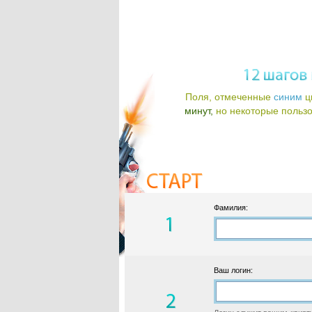
Поля, отмеченные
синим
ц
минут,
но некоторые пользов
Фамилия:
Ваш логин: