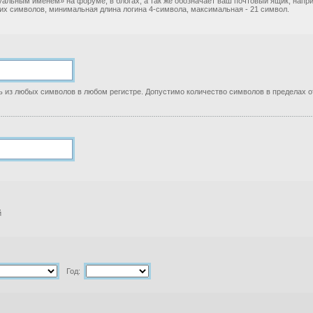
уальным именем» на форуме, в блогах, а так же обозначает ваш почтовый ящик, нап
ких символов, минимальная длина логина 4-символа, максимальная - 21 символ.
 из любых символов в любом регистре. Допустимо количество символов в пределах от
й
Год: