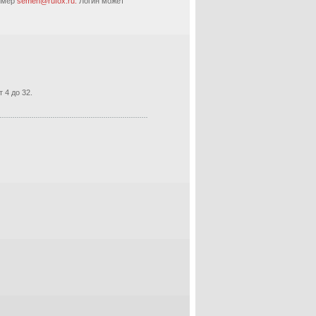
ример
semen@rufox.ru.
Логин может
 4 до 32.