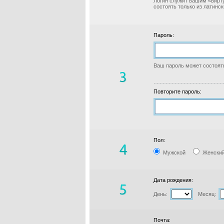
Логин служит вашим «вирт
состоять только из латинс
Пароль:
Ваш пароль может состоять
Повторите пароль:
Пол:
Мужской
Женски
Дата рождения:
День:
Месяц:
Почта: