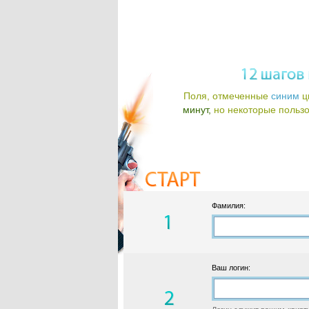
Поля, отмеченные
синим
ц
минут,
но некоторые пользов
Фамилия:
Ваш логин: