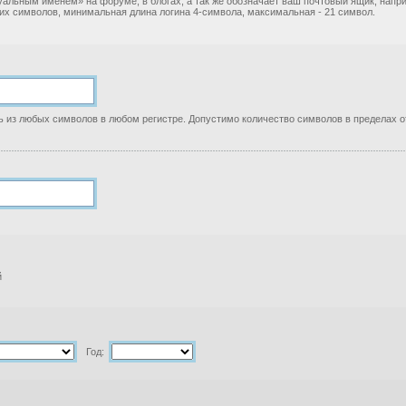
уальным именем» на форуме, в блогах, а так же обозначает ваш почтовый ящик, нап
ких символов, минимальная длина логина 4-символа, максимальная - 21 символ.
 из любых символов в любом регистре. Допустимо количество символов в пределах от
й
Год: