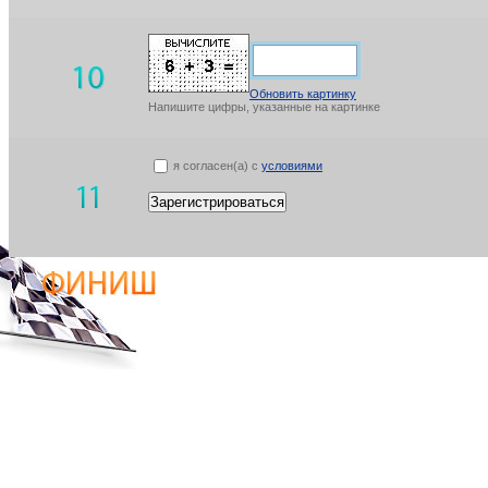
Обновить картинку
Напишите цифры, указанные на картинке
я согласен(а) с
условиями
Зарегистрироваться