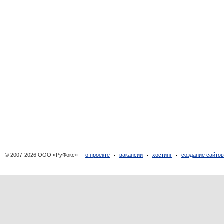
© 2007-2026 ООО «РуФокс»
о проекте
вакансии
хостинг
создание сайто