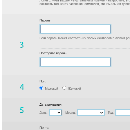
Логин служит вашим «виртуальным именем» на форуме, в б
состоять только из латинских символов, минимальная длина
Пароль:
Ваш пароль может состоять из любых символов в любом реги
Повторите пароль:
Пол:
Мужской
Женский
Дата рождения:
День:
Месяц:
Год:
Почта: